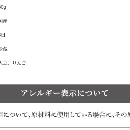
80g
国産
6日
冷蔵
大豆、りんご