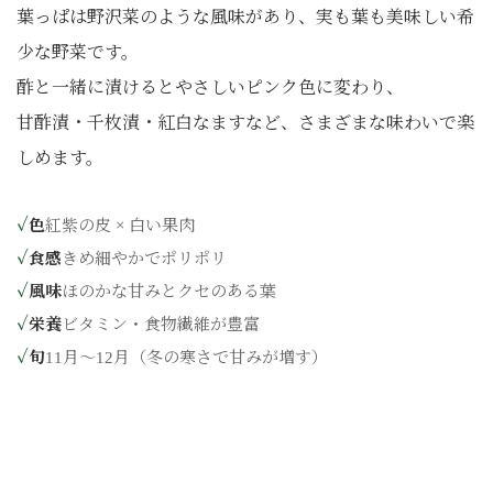
葉っぱは野沢菜のような風味があり、実も葉も美味しい希
少な野菜です。
酢と一緒に漬けるとやさしいピンク色に変わり、
甘酢漬・千枚漬・紅白なますなど、さまざまな味わいで楽
しめます。
色
紅紫の皮 × 白い果肉
食感
きめ細やかでポリポリ
風味
ほのかな甘みとクセのある葉
栄養
ビタミン・食物繊維が豊富
旬
11月〜12月（冬の寒さで甘みが増す）