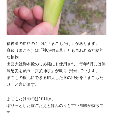
福神漬の原料の１つに「まこもたけ」があります。
真菰（まこも）は「神が宿る草」とも言われる神秘的
な植物。
出雲大社御本殿のしめ縄にも使用され、毎年6月には無
病息災を願う「真菰神事」が執り行われています。
まこもの根元にできる肥大した茎の部分を「まこもた
け」と言います。
まこもたけの旬は10月頃。
ぽりっとした歯ごたえとほんのりと甘い風味が特徴で
す。