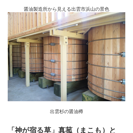
醤油製造所から見える出雲市浜山の景色
出雲杉の醤油樽
「神が宿る草」真菰（まこも）と