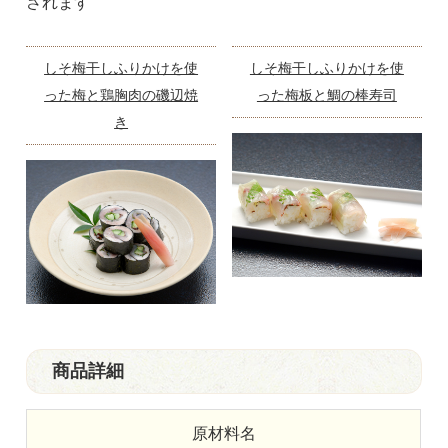
されます
しそ梅干しふりかけを使
しそ梅干しふりかけを使
った梅と鶏胸肉の磯辺焼
った梅板と鯛の棒寿司
き
商品詳細
原材料名