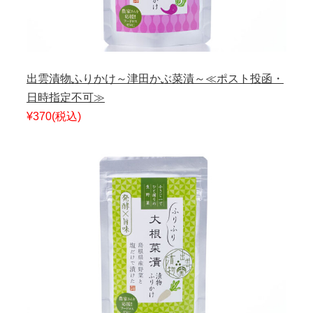
出雲漬物ふりかけ～津田かぶ菜漬～≪ポスト投函・
日時指定不可≫
¥370
(税込)