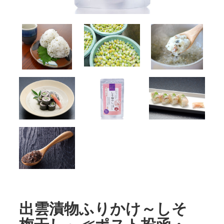
出雲漬物ふりかけ～しそ