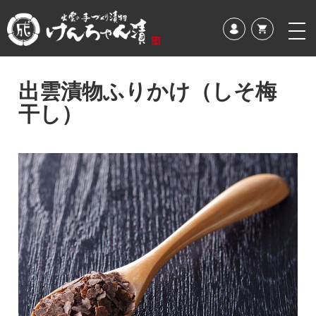
出雲漬物ふりかけ（しそ梅
干し）