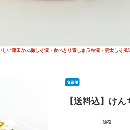
いしい津田かぶ梅しそ漬・食べきり青しま瓜粕漬・雲太しそ風
【送料込】けん
価格: