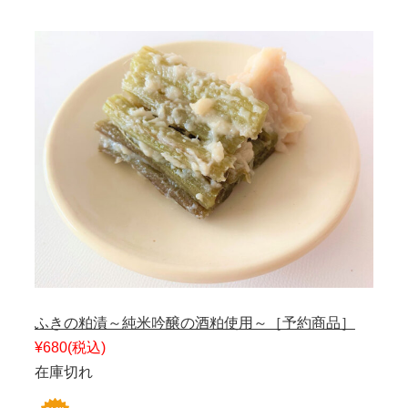
ふきの粕漬～純米吟醸の酒粕使用～［予約商品］
¥680
(税込)
在庫切れ