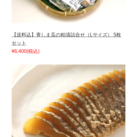
【送料込】青しま瓜の粕漬詰合せ（Lサイズ） 5枚
セット
¥6,400
(税込)